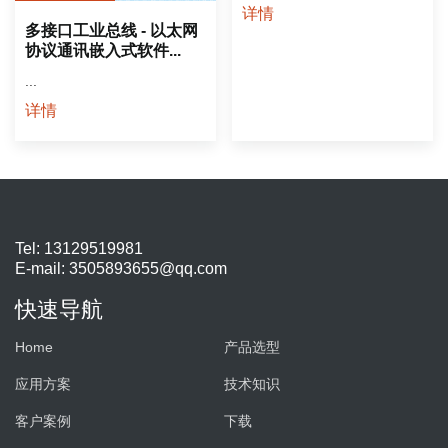
撑，其应用价值主要体现在
详情
三方面：一是解决传统 PLC
多接口工业总线 - 以太网
接口不足、传输速率低的问
协议通讯嵌入式软件...
题，实现 PLC 与工业物联网
...
平台、上位机、智能设备的
高速互联，助力产线数据采
详情
集与实时监控；二是降低企
业智能化升级成本，无需更
换现有 PLC，仅通过加装
模......
Tel: 13129519981
E-mail:
3505893655@qq.com
快速导航
Home
产品选型
应用方案
技术知识
客户案例
下载