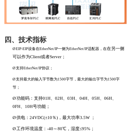
四、技术指标
在另一侧
Ø
EIP-EIP
设备在
Ether
N
et
/IP
一侧为
Ether
N
et
/IP
适配器，在
可以作为
Client或者Server；
Ø
支持
Ether
N
et
/IP
协议；
Ø
支持最大的输入字节数为
1500字节，最大的输出字节为1500字
节；
Ø
功能码：支持
01H
、
02H
、
03H
、
04H
、
05H
、
06H
、
0FH
、
10H
号功能；
Ø
供电：
24VDC(±10
％
)
，最大功率
3.5W
；
Ø
工作环境温度：
-
40～
8
0℃，湿度
≤95%
；