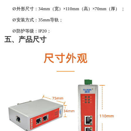
Ø
外形尺寸：
34
mm
（宽）
×110mm
（高）
×70mm
（厚）
；
Ø
安装方式：
35mm
导轨；
Ø
防护等级：
IP20
；
五、产品尺寸