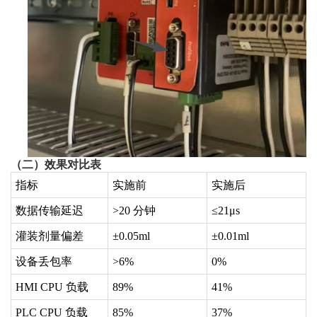
（二）效果对比表
指标
实施前
实施后
数据传输延迟
>20 分钟
≤21μs
灌装剂量偏差
±0.05ml
±0.01ml
设备丢包率
>6%
0%
HMI CPU 负载
89%
41%
PLC CPU 负载
85%
37%