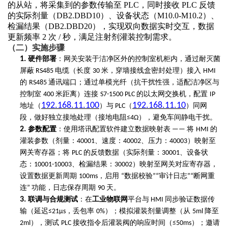
的从站，将采集到的参数传输至 PLC，同时接收 PLC 反馈
的实际剂量（DB2.DBD10）、设备状态（M10.0-M10.2）、
检漏结果（DB2.DBD20），实现双向数据实时交互，数据
更新频率 2 次 / 秒，满足注射剂灌装控制需求。
（二）实施步骤
1.
硬件部署
：网关安装于洁净区外的控制室机柜内，通过耐灭菌
屏蔽
电缆（长度
米，穿墙接线盒密封处理）接入
RS485
30
HMI
的
通讯端口；通过单模光纤（抗干扰性强，适配洁净区与
RS485
控制室
米距离）连接
的以太网交换机，配置
400
S7-1500 PLC
IP
192.168.11.100
192.168.11.10
地址（
）与
（
）同网
PLC
段，做好独立接地处理（接地电阻
），避免车间静电干扰。
≤4Ω
2.
参数配置
：使用塔讯配置软件建立数据映射表
将
的
——
HMI
灌装参数（剂量：
、速度：
、压力：
）映射至
40001
40002
40003
网关寄存器；将
的反馈数据（实际剂量：
、设备状
PLC
30001
态：
、检漏结果：
）映射至网关对应寄存器，
10001-10003
30002
设置数据更新周期
，启用
数据校验
审计日志
断网重
100ms
“
”“
”“
连
功能，日志保存周期
天。
”
90
3.
联调与合规测试
：在
工业物联网
平台与
同步验证数据传
HMI
输（延迟
，丢包率
）；模拟灌装剂量调整（从
降至
≤21μs
0%
5ml
），测试
接收指令后灌装阀的响应时间（
）；邀请
2ml
PLC
≤50ms