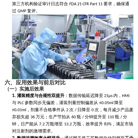
第三方机构验证审计日志符合
要求，确保通
FDA 21 CFR Part 11
过
复评。
GMP
六、应用效果与前后对比
（一）实施后效果
1.
灌装精度与合规性双提升
：数据传输延迟降至
内，
21μs
HMI
与
参数同步无偏差，灌装剂量控制偏差从
降至
PLC
±0.05ml
，剂量不合格事件从
次
日降至
次，每月减少产品废
±0.01ml
2
/
0
弃损失超
万元；生产节拍从
瓶
分钟提升至
瓶
分
36
60
/
110
/
钟，日产能从
万瓶增至
万瓶，效率提升
，满足市场
7.2
13.2
83%
对注射剂的激增需求。