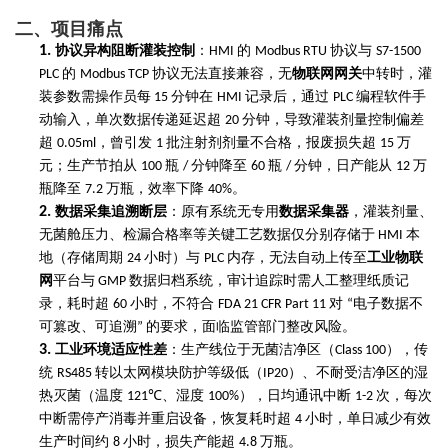
二、项目痛点
1.
协议异构阻断灌装控制
：
的
协议与
HMI
Modbus RTU
S7-1500
的
协议无法直接兼容，无
物联网网关
中转时，灌
PLC
Modbus TCP
装参数需操作员每
分钟在
记录后，通过
编程软件手
15
HMI
PLC
动输入，单次数据传递延迟超
分钟，导致灌装剂量控制偏差
20
超
，曾引发
批注射剂剂量不合格，报废损失超
万
0.05ml
1
15
元；生产节拍从
瓶
分钟降至
瓶
分钟，日产能从
万
100
/
60
/
12
瓶降至
万瓶，效率下降
。
7.2
40%
2.
数据采集追溯断层
：原有系统无专用
数据采集器
，灌装剂量、
无菌舱压力、检漏合格率等关键工艺数据仅分别存储于
本
HMI
地（存储周期
小时）与
内存，无法自动上传至
工业物联
24
PLC
网
平台与
数据归档系统，审计追踪时需人工整理纸质记
GMP
录，耗时超
小时，不符合
对
电子数据不
60
FDA 21 CFR Part 11
“
可篡改、可追溯
的要求，面临监管部门整改风险。
”
3.
工业环境适应性差
：生产线位于无菌洁净区（
），传
Class 100
统
转以太网模块防护等级低（
）、不耐受洁净区的湿
RS485
IP20
热灭菌（温度
、湿度
），日均通讯中断
次，每次
121℃
100%
1-2
中断需停产消毒并重启设备，恢复耗时超
小时，单日减少有效
4
生产时间约
小时，损失产能超
万瓶。
8
4.8