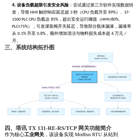
4.
设备负载超限引发安全风险
：尝试通过第三方软件实现数据转
发，导致
触控响应延迟超
秒（
负载升至
）、
HMI
3
CPU
89%
S7-
负载达
，超出安全运行阈值（
、
1500 PLC CPU
85%
HMI≤80%
），引发灌装阀开关延迟，导致部分瓶体漏液，漏液率
PLC≤75%
从
升至
，额外增加清洁与物料损失成本超
万元
0.1%
0.8%
6
/
月。
三、
系统结构拓扑图
四、塔讯
TX 131-RE-RS/TCP 网关功能简介
作为核心
工业网关
，该设备实现
Modbus RTU 从站到