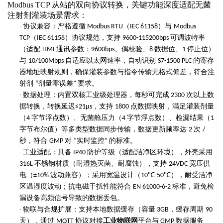
Modbus TCP 从站的双向协议转换，关键功能深度适配无菌
注射剂灌装场景需求：
·
协议兼容：严格遵循
（
）与
Modbus RTU
IEC 61158
Modbus
（
）协议规范，支持
可调波特率
TCP
IEC 61158
9600-115200bps
（适配
通讯参数：
、偶校验、
数据位、
停止位）
HMI
9600bps
8
1
与
自适应以太网速率，自动识别
的寄存
10/100Mbps
S7-1500 PLC
器地址映射规则，确保灌装参数与指令传输无格式偏差，符合注
射剂
剂量零误差
要求。
“
”
·
数据处理：内置双核工业级处理器，每秒可完成
次以上数
2300
据转换，转换延迟
，支持
点数据映射，满足灌装剂量
≤21μs
1800
（
字节浮点数）、无菌舱压力（
字节浮点数）、检漏结果（
4
4
1
字节布尔值）等多类型数据同步传输，数据更新频率达
次
2
/
秒，符合
对
实时监控
的标准。
GMP
“
”
·
工业适配：具备
防护等级（适配洁净区环境），外壳采用
IP40
不锈钢材质（耐湿热灭菌、耐腐蚀），支持
宽压供
316L
24VDC
电（
波动兼容）；采用宽温设计（
），耐受洁净
±10%
10℃-50℃
区温湿度波动；抗电磁干扰性能符合
标准，避免检
EN 61000-6-2
漏设备高频信号导致的数据丢包。
·
物联与合规扩展：支持本地数据缓存（容量
，缓存周期
3GB
90
天），通过
协议对接
工业物联网
平台与
数据服务
MQTT
GMP