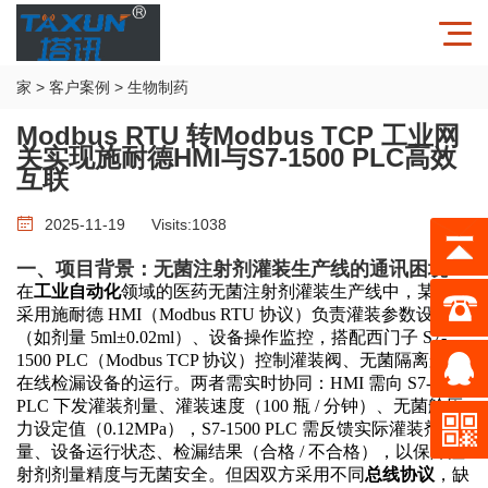
家
>
客户案例
>
生物制药
Modbus RTU 转Modbus TCP 工业网
关实现施耐德HMI与S7-1500 PLC高效
互联
2025-11-19
Visits:
1038
一、项目背景：无菌注射剂灌装生产线的通讯困境
在
工业自动化
领域的医药无菌注射剂灌装生产线中，某企业
采用施耐德
HMI（Modbus RTU 协议）负责灌装参数设定
（如剂量 5ml±0.02ml）、设备操作监控，搭配西门子 S7-
1500 PLC（Modbus TCP 协议）控制灌装阀、无菌隔离舱、
在线检漏设备的运行。两者需实时协同：HMI 需向 S7-1500
PLC 下发灌装剂量、灌装速度（100 瓶 / 分钟）、无菌舱压
力设定值（0.12MPa），S7-1500 PLC 需反馈实际灌装剂
量、设备运行状态、检漏结果（合格 / 不合格），以保障注
射剂剂量精度与无菌安全。但因双方采用不同
总线协议
，缺