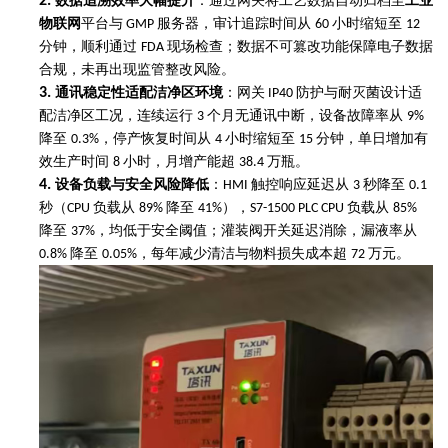
2.
数据追溯效率大幅提升
：通过网关将工艺数据自动归档至
工业
物联网
平台与
服务器，审计追踪时间从
小时缩短至
GMP
60
12
分钟，顺利通过
现场检查；数据不可篡改功能保障电子数据
FDA
合规，未再出现监管整改风险。
3.
通讯稳定性适配洁净区环境
：网关
防护与耐灭菌设计适
IP40
配洁净区工况，连续运行
个月无通讯中断，设备故障率从
3
9%
降至
，停产恢复时间从
小时缩短至
分钟，单日增加有
0.3%
4
15
效生产时间
小时，月增产能超
万瓶。
8
38.4
4.
设备负载与安全风险降低
：
触控响应延迟从
秒降至
HMI
3
0.1
秒（
负载从
降至
），
负载从
CPU
89%
41%
S7-1500 PLC CPU
85%
降至
，均低于安全阈值；灌装阀开关延迟消除，漏液率从
37%
降至
，每年减少清洁与物料损失成本超
万元。
0.8%
0.05%
72