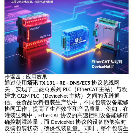
步骤四：应用效果
通过使用
塔讯
协议总线网
TX 131 - RE - DNS/ECS
关，实现了三菱
系列
（
主站）与欧
Q
PLC
EtherCAT
姆龙
（
主站）之间的无缝通
CJ2M PLC
DeviceNet
信。在食品饮料包装生产线中，不同包装设备能够
协同工作，提高了生产效率和产品质量。例如，在
灌装过程中，
协议的高速控制设备能够精
EtherCAT
确控制灌装量，而
协议的设备能够实时
DeviceNet
反馈包装状态，确保包装质量。同时，整个包装生