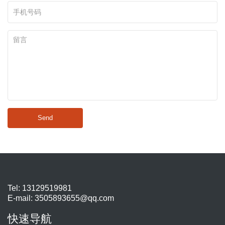
Send
Tel: 13129519981
E-mail:
3505893655@qq.com
快速导航