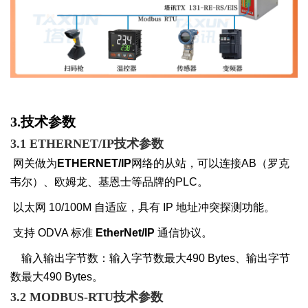
3.技术参数
3.1 ETHERNET/IP
技术参数
网关做为
E
THERNET/IP
网络的从站，可以连接
A
B
（罗克
韦尔）、欧姆龙、基恩士等品牌的
P
LC
。
以太网
10/100M
自适应，具有
IP
地址冲突探测功能。
支持
ODVA
标准
EtherNet/IP
通信协议。
输入输出字节数：
输入字节数最大
490
Bytes
、输出字节
数最大
490
Bytes
。
3.2 MODBUS-RTU
技术
参数