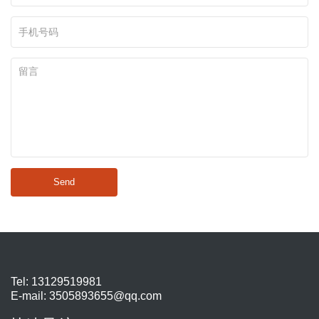
Send
Tel: 13129519981
E-mail:
3505893655@qq.com