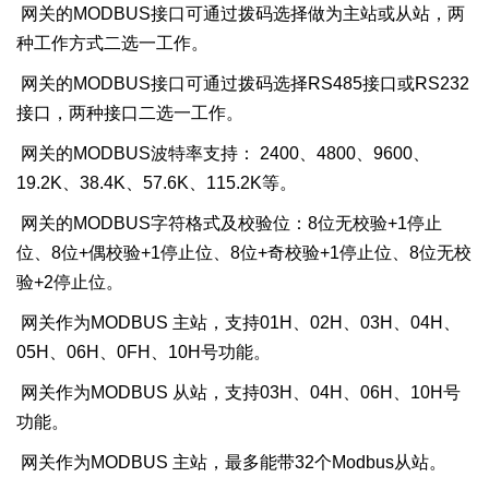
网关的
MODBUS
接口可通过拨码选择做为主站或从站，两
种工作方式二选一工作。
网关的
MODBUS
接口可通过拨码选择
RS485
接口或
RS232
接口，两种接口二选一工作。
网关的
MODBUS
波特率支持：
2400
、
4800
、
9600
、
19.2K
、
38.4K
、
57.6K
、
1
15
.
2K
等。
网关的
MODBUS
字符格式及校验位：
8
位无校验
+1
停止
位、
8
位
+
偶校验
+1
停止位、
8
位
+
奇校验
+1
停止位、
8
位无校
验
+2
停止位。
网关作为
MODBUS
主站，支持
01H
、
02H
、
03H
、
04H
、
05H
、
06H
、
0FH
、
10H
号功能。
网关作为
MODBUS
从站，支持
03H
、
04H
、
06H
、
10H
号
功能。
网关作为
MODBUS
主站，最多能带
3
2
个
Modbus
从站。