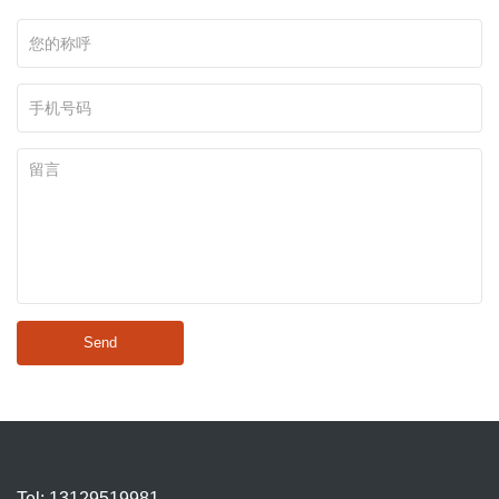
Send
Tel: 13129519981