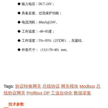
◆
输入电压：
DC7-24V
；
◆
具备反接、过流保护功能
；
◆
电流消耗：
40mA@24V。
◆
工作温度
：
-40~85度
；
◆
工作湿度
：
5%~95%（25
℃
时），无凝结。
◆
外形尺寸：
（
112×70×40）
mm。
Tags:
协议转换网关
总线协议
网关模块
Modbus
总
线协议网关
Profibus DP
工业自动化
数据采集
技术参数