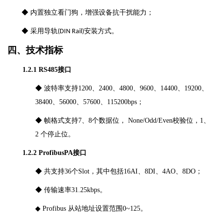
◆
内置独立看门狗，增强设备抗干扰能力
；
◆ 采用
导轨
安装方式。
(DIN Rail)
四、
技术指标
1.2.1 RS485接口
◆
波特率支持
1200、2400、4800、9600、14400、19200、
38400、56000、57600、115200bps
；
◆
帧格式支持
7、8个数据位， None/Odd/Even校验位，1、
2 个停止位。
1
.
2.2 ProfibusPA接口
◆
共支持
36个Slot，其中包括16AI、8DI、4AO、8DO
；
◆
传输速率
31.25kbps。
◆
Profibus 从站地址设置范围0~12
5
。