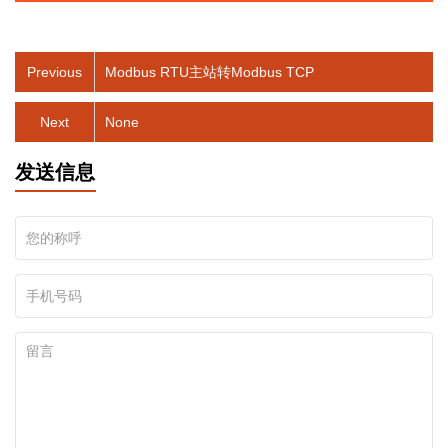
Previous
Modbus RTU主站转Modbus TCP
Next
None
发送信息