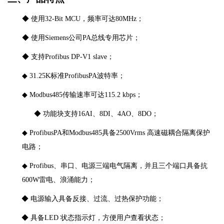
◆
使用
32-Bit MCU，频率可达80MHz
；
◆
使用
Siemens公司PA总线专用芯片
；
◆
支持
Profibus DP-V1 slave
；
◆
31.25K标准ProfibusPA波特率
；
◆
Modbus485传输速率可达115.2 kbps
；
◆
功能块支持
16AI、8DI、4AO、8DO
；
◆
ProfibusPA和Modbus485具备2500Vrms 高速磁耦合隔离保护
电路
；
◆
Profibus、串口、电源三端电气隔离，并且三个端口具备抗
600W雷电、浪涌能力
；
◆
电源输入具备反接、过流、过热保护功能
；
◆
具备
LED 状态指示灯，方便用户查看状态
；